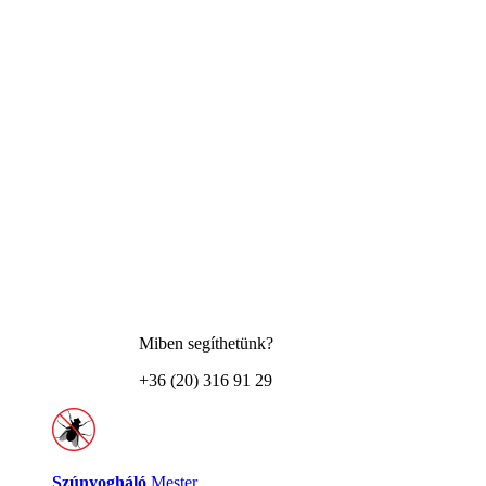
Miben segíthetünk?
+36 (20) 316 91 29
Szúnyogháló
Mester