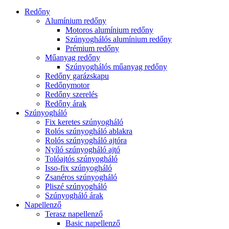
Redőny
Alumínium redőny
Motoros alumínium redőny
Szúnyoghálós alumínium redőny
Prémium redőny
Műanyag redőny
Szúnyoghálós műanyag redőny
Redőny garázskapu
Redőnymotor
Redőny szerelés
Redőny árak
Szúnyogháló
Fix keretes szúnyogháló
Rolós szúnyogháló ablakra
Rolós szúnyogháló ajtóra
Nyíló szúnyogháló ajtó
Tolóajtós szúnyogháló
Isso-fix szúnyogháló
Zsanéros szúnyogháló
Pliszé szúnyogháló
Szúnyogháló árak
Napellenző
Terasz napellenző
Basic napellenző