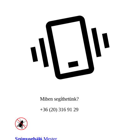
Miben segíthetünk?
+36 (20) 316 91 29
Szúnyogháló
Mester