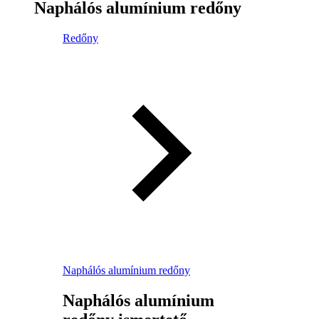
Naphálós alumínium redőny
Redőny
Naphálós alumínium redőny
Naphálós alumínium