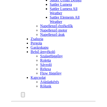
Sattler Urban Design
Sattler Lumera
Sattler Lumera All
Weather
Sattler Elements All
Weather
Napellenző érzékelők
Napellenző motor
Napellenző árak
Zsaluzia
Pergola
Garázskapu
Belső árnyékoló
Szalagfüggőny
Roletta
Sávroló
Reluxa
Flow függőny
Kapcsolat
Ajánlatkérés
Rólunk