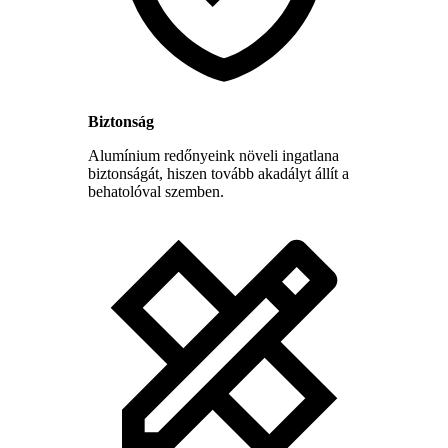
Biztonság
Alumínium redőnyeink növeli ingatlana
biztonságát, hiszen tovább akadályt állít a
behatolóval szemben.