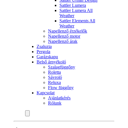
Sattler Urban Design
Sattler Lumera
Sattler Lumera All
Weather
Sattler Elements All
Weather
Napellenző érzékelők
Napellenző motor
Napellenző árak
Zsaluzia
Pergola
Garázskapu
Belső árnyékoló
Szalagfüggőny
Roletta
Sávroló
Reluxa
Flow függőny
Kapcsolat
Ajánlatkérés
Rólunk