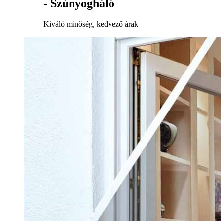
- Szúnyogháló
Kiváló minőség, kedvező árak