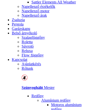
Sattler Elements All Weather
Napellenző érzékelők
Napellenző motor
Napellenző árak
Zsaluzia
Pergola
Garázskapu
Belső árnyékoló
Szalagfüggőny
Roletta
Sávroló
Reluxa
Flow függőny
Kapcsolat
Ajánlatkérés
Rólunk
Szúnyogháló
Mester
Redőny
Alumínium redőny
Motoros alumínium
redőny