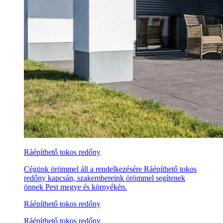
Ráépíthető tokos redőny
Cégünk örömmel áll a rendelkezésére Ráépíthető tokos
redőny kapcsán, szakembereink örömmel segítenek
önnek Pest megye és környékén.
Ráépíthető tokos redőny
Ráépíthető tokos redőny