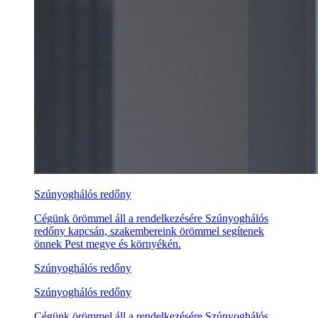
Szúnyoghálós redőny
Cégünk örömmel áll a rendelkezésére Szúnyoghálós
redőny kapcsán, szakembereink örömmel segítenek
önnek Pest megye és környékén.
Szúnyoghálós redőny
Szúnyoghálós redőny
Cégünk örömmel áll a rendelkezésére Szúnyoghálós