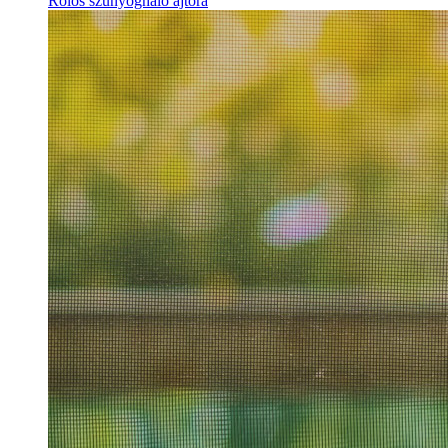
Rolós szúnyogháló ajtóra