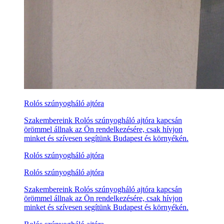
Rolós szúnyogháló ajtóra
Szakembereink Rolós szúnyogháló ajtóra kapcsán
örömmel állnak az Ön rendelkezésére, csak hívjon
minket és szívesen segítünk Budapest és környékén.
Rolós szúnyogháló ajtóra
Rolós szúnyogháló ajtóra
Szakembereink Rolós szúnyogháló ajtóra kapcsán
örömmel állnak az Ön rendelkezésére, csak hívjon
minket és szívesen segítünk Budapest és környékén.