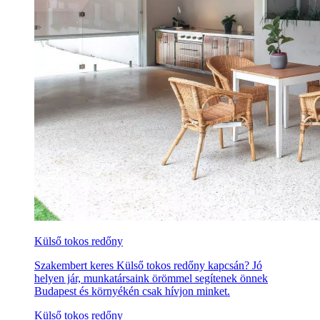
Külső tokos redőny
Szakembert keres Külső tokos redőny kapcsán? Jó
helyen jár, munkatársaink örömmel segítenek önnek
Budapest és környékén csak hívjon minket.
Külső tokos redőny