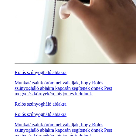
Rolós szúnyogháló ablakra
Munkatársaink örömmel vállalják, hogy Rolós
szúnyogháló ablakra kapcsán segítenek önnek Pest
megye és környékén, hívjon és indulunk.
Rolós szúnyogháló ablakra
Rolós szúnyogháló ablakra
Munkatársaink örömmel vállalják, hogy Rolós
szúnyogháló ablakra kapcsán segítenek önnek Pest
megye és környékén, hívjon és indulunk.