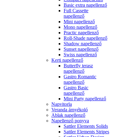
Basic extra napellenző
Full Cassette
napellenző
Mini napellenző
Mono napellenző
Practic napellenző
Roll-Shade napellenző
Shadow napellenző
Sunset napellenző
Swiss napellenző
Kerti napellenző
Butterfly terasz
napellenző
Gastro Romantic
napellenző
Gastro Basic
napellenző
Mini Party napellenző
Napvitorla
Veranda árnyékoló
Ablak napellenző
Napellenző ponyva
Sattler Elements Solids
Sattler Elements Stripes