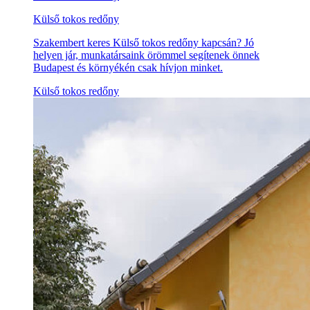
Külső tokos redőny
Szakembert keres Külső tokos redőny kapcsán? Jó
helyen jár, munkatársaink örömmel segítenek önnek
Budapest és környékén csak hívjon minket.
Külső tokos redőny