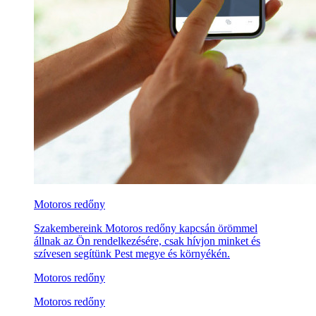
Motoros redőny
Szakembereink Motoros redőny kapcsán örömmel
állnak az Ön rendelkezésére, csak hívjon minket és
szívesen segítünk Pest megye és környékén.
Motoros redőny
Motoros redőny