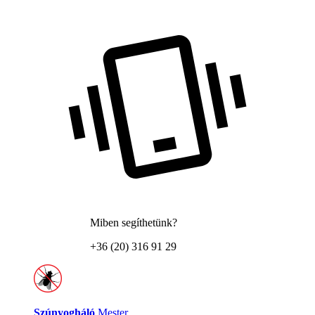
Miben segíthetünk?
+36 (20) 316 91 29
Szúnyogháló
Mester