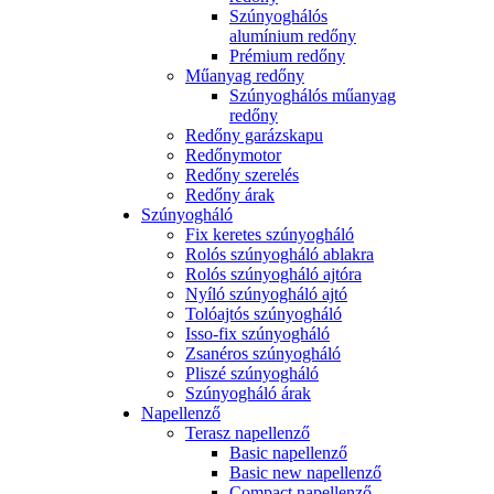
Szúnyoghálós
alumínium redőny
Prémium redőny
Műanyag redőny
Szúnyoghálós műanyag
redőny
Redőny garázskapu
Redőnymotor
Redőny szerelés
Redőny árak
Szúnyogháló
Fix keretes szúnyogháló
Rolós szúnyogháló ablakra
Rolós szúnyogháló ajtóra
Nyíló szúnyogháló ajtó
Tolóajtós szúnyogháló
Isso-fix szúnyogháló
Zsanéros szúnyogháló
Pliszé szúnyogháló
Szúnyogháló árak
Napellenző
Terasz napellenző
Basic napellenző
Basic new napellenző
Compact napellenző