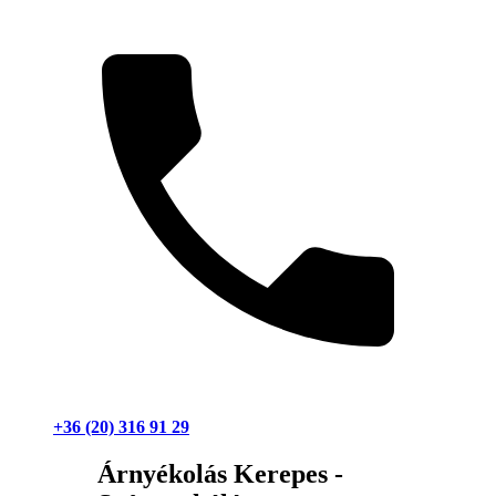
+36 (20) 316 91 29
Árnyékolás Kerepes -