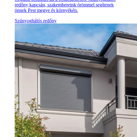
redőny kapcsán, szakembereink örömmel segítenek
önnek Pest megye és környékén.
Szúnyoghálós redőny