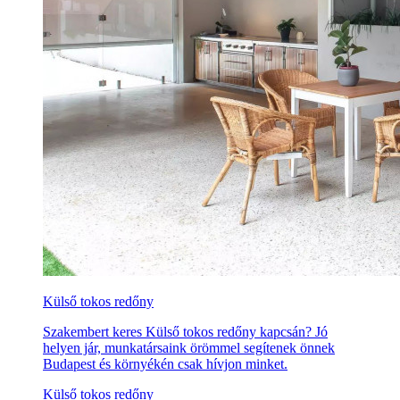
Külső tokos redőny
Szakembert keres Külső tokos redőny kapcsán? Jó
helyen jár, munkatársaink örömmel segítenek önnek
Budapest és környékén csak hívjon minket.
Külső tokos redőny