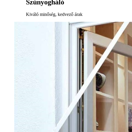
Szúnyogháló
Kiváló minőség, kedvező árak