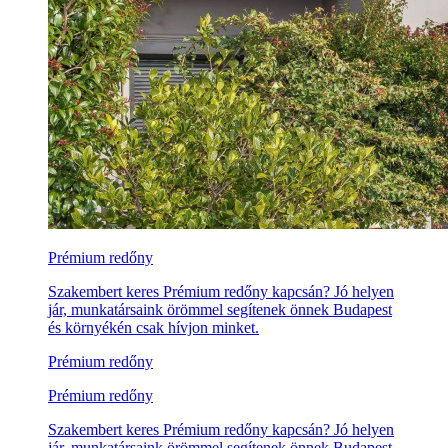
Prémium redőny
Szakembert keres Prémium redőny kapcsán? Jó helyen
jár, munkatársaink örömmel segítenek önnek Budapest
és környékén csak hívjon minket.
Prémium redőny
Prémium redőny
Szakembert keres Prémium redőny kapcsán? Jó helyen
jár, munkatársaink örömmel segítenek önnek Budapest