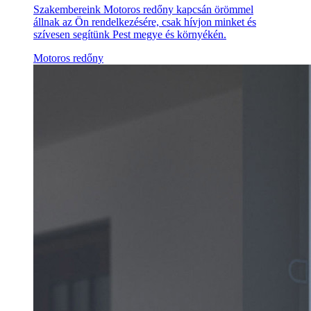
Szakembereink Motoros redőny kapcsán örömmel
állnak az Ön rendelkezésére, csak hívjon minket és
szívesen segítünk Pest megye és környékén.
Motoros redőny