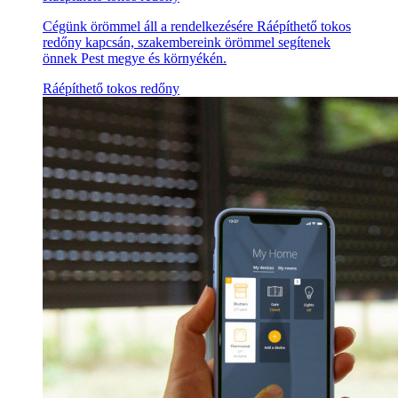
Cégünk örömmel áll a rendelkezésére Ráépíthető tokos
redőny kapcsán, szakembereink örömmel segítenek
önnek Pest megye és környékén.
Ráépíthető tokos redőny