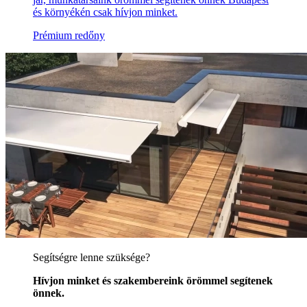
és környékén csak hívjon minket.
Prémium redőny
Segítségre lenne szüksége?
Hívjon minket és szakembereink örömmel segítenek
önnek.