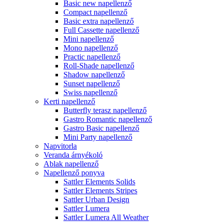
Basic new napellenző
Compact napellenző
Basic extra napellenző
Full Cassette napellenző
Mini napellenző
Mono napellenző
Practic napellenző
Roll-Shade napellenző
Shadow napellenző
Sunset napellenző
Swiss napellenző
Kerti napellenző
Butterfly terasz napellenző
Gastro Romantic napellenző
Gastro Basic napellenző
Mini Party napellenző
Napvitorla
Veranda árnyékoló
Ablak napellenző
Napellenző ponyva
Sattler Elements Solids
Sattler Elements Stripes
Sattler Urban Design
Sattler Lumera
Sattler Lumera All Weather