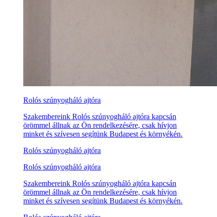
Rolós szúnyogháló ajtóra
Szakembereink Rolós szúnyogháló ajtóra kapcsán
örömmel állnak az Ön rendelkezésére, csak hívjon
minket és szívesen segítünk Budapest és környékén.
Rolós szúnyogháló ajtóra
Rolós szúnyogháló ajtóra
Szakembereink Rolós szúnyogháló ajtóra kapcsán
örömmel állnak az Ön rendelkezésére, csak hívjon
minket és szívesen segítünk Budapest és környékén.