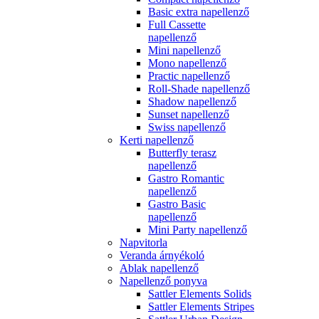
Basic extra napellenző
Full Cassette
napellenző
Mini napellenző
Mono napellenző
Practic napellenző
Roll-Shade napellenző
Shadow napellenző
Sunset napellenző
Swiss napellenző
Kerti napellenző
Butterfly terasz
napellenző
Gastro Romantic
napellenző
Gastro Basic
napellenző
Mini Party napellenző
Napvitorla
Veranda árnyékoló
Ablak napellenző
Napellenző ponyva
Sattler Elements Solids
Sattler Elements Stripes