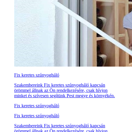
Fix keretes szúnyogháló
Szakembereink Fix keretes szúnyogháló kapcsán
örömmel állnak az Ön rendelkezésére, csak hívjon
minket és szívesen segítünk Pest megye és környékén.
Fix keretes szúnyogháló
Fix keretes szúnyogháló
Szakembereink Fix keretes szúnyogháló kapcsán
örömmel állnak az Ön rendelkezésére, csak hívjon