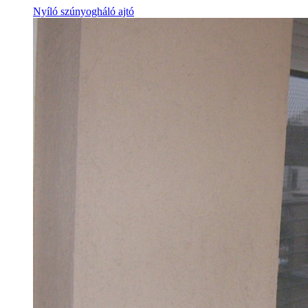
Nyíló szúnyogháló ajtó