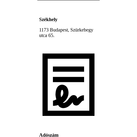
Székhely
1173 Budapest, Szürkebegy
utca 65.
Adószám