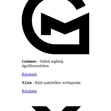
Getmore
- Valódi segítség
ügyfélszerzésben.
Részletek
XGen
- Bízd szakértőkre weblapodat.
Részletek