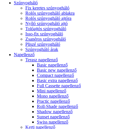
Szúnyogháló
Fix keretes szúnyogháló
Rolós szúnyogháló ablakra
Rolós szúnyogháló ajtóra
Nyíló szúnyogháló ajtó
Tolóajtós szúnyogháló
Isso-fix szúnyogháló
Zsanéros szúnyogháló
Pliszé szúnyogháló
Szúnyogháló árak
Napellenző
Terasz napellenző
Basic napellenző
Basic new napellenző
Compact napellenző
Basic extra napellenző
Full Cassette napellenző
Mini napellenző
Mono napellenző
Practic napellenző
Roll-Shade napellenző
Shadow napellenző
Sunset napellenző
Swiss napellenző
Kerti napellenző