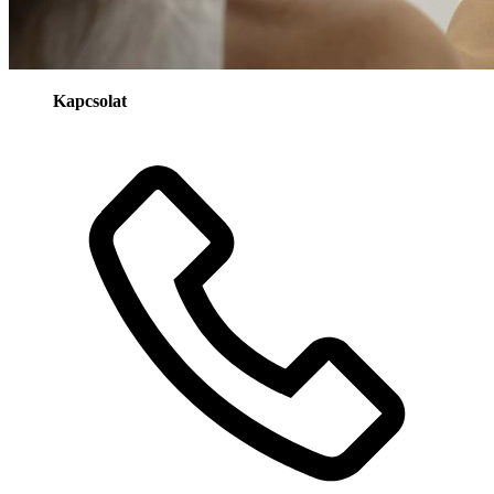
Kapcsolat