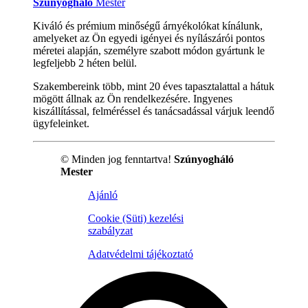
Szúnyogháló
Mester
Kiváló és prémium minőségű árnyékolókat kínálunk,
amelyeket az Ön egyedi igényei és nyílászárói pontos
méretei alapján, személyre szabott módon gyártunk le
legfeljebb 2 héten belül.
Szakembereink több, mint 20 éves tapasztalattal a hátuk
mögött állnak az Ön rendelkezésére. Ingyenes
kiszállítással, felméréssel és tanácsadással várjuk leendő
ügyfeleinket.
© Minden jog fenntartva!
Szúnyogháló
Mester
Ajánló
Cookie (Süti) kezelési
szabályzat
Adatvédelmi tájékoztató