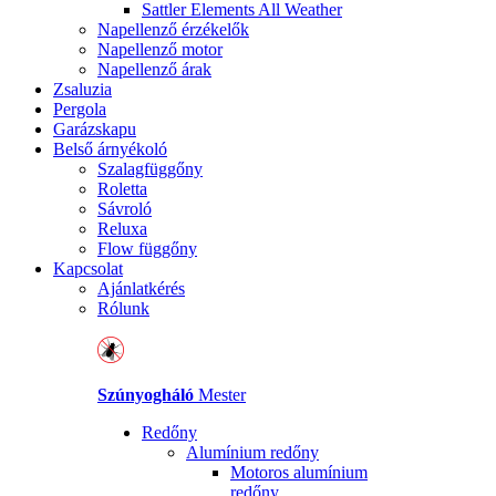
Sattler Elements All Weather
Napellenző érzékelők
Napellenző motor
Napellenző árak
Zsaluzia
Pergola
Garázskapu
Belső árnyékoló
Szalagfüggőny
Roletta
Sávroló
Reluxa
Flow függőny
Kapcsolat
Ajánlatkérés
Rólunk
Szúnyogháló
Mester
Redőny
Alumínium redőny
Motoros alumínium
redőny