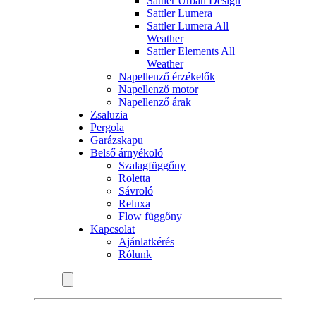
Sattler Urban Design
Sattler Lumera
Sattler Lumera All
Weather
Sattler Elements All
Weather
Napellenző érzékelők
Napellenző motor
Napellenző árak
Zsaluzia
Pergola
Garázskapu
Belső árnyékoló
Szalagfüggőny
Roletta
Sávroló
Reluxa
Flow függőny
Kapcsolat
Ajánlatkérés
Rólunk