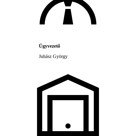
Ügyvezető
Juhász György