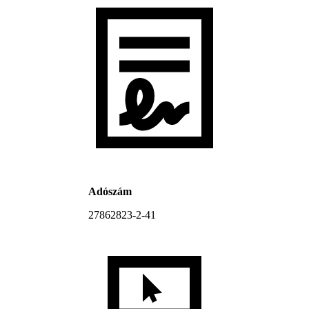
Adószám
27862823-2-41