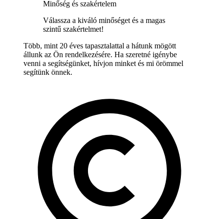
Minőség és szakértelem
Válassza a kiváló minőséget és a magas
szintű szakértelmet!
Több, mint 20 éves tapasztalattal a hátunk mögött
állunk az Ön rendelkezésére. Ha szeretné igénybe
venni a segítségünket, hívjon minket és mi örömmel
segítünk önnek.