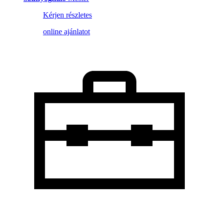
Kérjen részletes
online ajánlatot