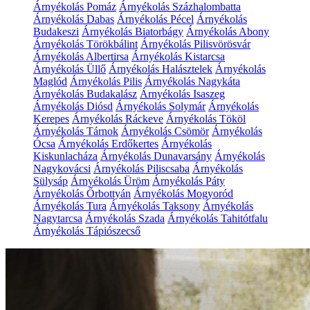
Árnyékolás Pomáz
Árnyékolás Százhalombatta
Árnyékolás Dabas
Árnyékolás Pécel
Árnyékolás
Budakeszi
Árnyékolás Biatorbágy
Árnyékolás Abony
Árnyékolás Törökbálint
Árnyékolás Pilisvörösvár
Árnyékolás Albertirsa
Árnyékolás Kistarcsa
Árnyékolás Üllő
Árnyékolás Halásztelek
Árnyékolás
Maglód
Árnyékolás Pilis
Árnyékolás Nagykáta
Árnyékolás Budakalász
Árnyékolás Isaszeg
Árnyékolás Diósd
Árnyékolás Solymár
Árnyékolás
Kerepes
Árnyékolás Ráckeve
Árnyékolás Tököl
Árnyékolás Tárnok
Árnyékolás Csömör
Árnyékolás
Ócsa
Árnyékolás Erdőkertes
Árnyékolás
Kiskunlacháza
Árnyékolás Dunavarsány
Árnyékolás
Nagykovácsi
Árnyékolás Piliscsaba
Árnyékolás
Sülysáp
Árnyékolás Üröm
Árnyékolás Páty
Árnyékolás Őrbottyán
Árnyékolás Mogyoród
Árnyékolás Tura
Árnyékolás Taksony
Árnyékolás
Nagytarcsa
Árnyékolás Szada
Árnyékolás Tahitótfalu
Árnyékolás Tápiószecső