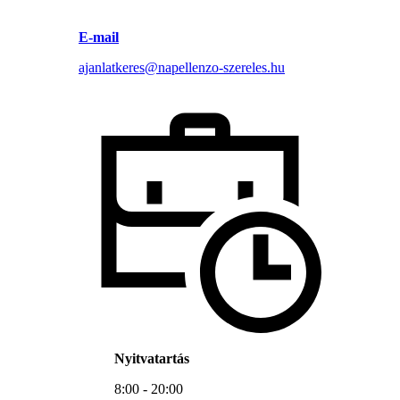
E-mail
ajanlatkeres@napellenzo-szereles.hu
Nyitvatartás
8:00 - 20:00