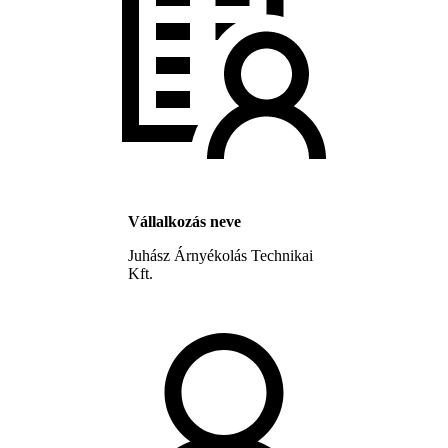
Vállalkozás neve
Juhász Árnyékolás Technikai
Kft.