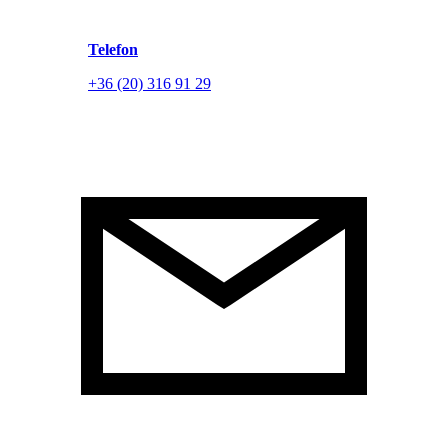
Telefon
+36 (20) 316 91 29