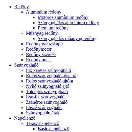
Redőny
Alumínium redőny
Motoros alumínium redőny
Szúnyoghálós alumínium redőny
Prémium redőny
Műanyag redőny
Szúnyoghálós műanyag redőny
Redőny garázskapu
Redőnymotor
Redőny szerelés
Redőny árak
Szúnyogháló
Fix keretes szúnyogháló
Rolós szúnyogháló ablakra
Rolós szúnyogháló ajtóra
Nyíló szúnyogháló ajtó
Tolóajtós szúnyogháló
Isso-fix szúnyogháló
Zsanéros szúnyogháló
Pliszé szúnyogháló
Szúnyogháló árak
Napellenző
Terasz napellenző
Basic napellenző