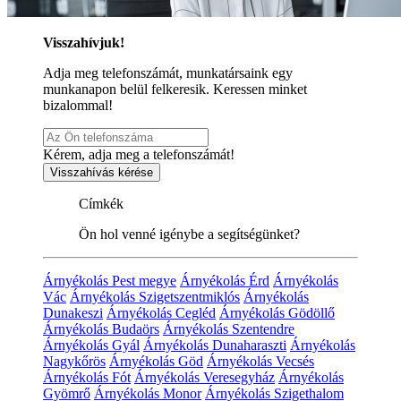
Visszahívjuk!
Adja meg telefonszámát, munkatársaink egy
munkanapon belül felkeresik. Keressen minket
bizalommal!
Kérem, adja meg a telefonszámát!
Visszahívás kérése
Címkék
Ön hol venné igénybe a segítségünket?
Árnyékolás Pest megye
Árnyékolás Érd
Árnyékolás
Vác
Árnyékolás Szigetszentmiklós
Árnyékolás
Dunakeszi
Árnyékolás Cegléd
Árnyékolás Gödöllő
Árnyékolás Budaörs
Árnyékolás Szentendre
Árnyékolás Gyál
Árnyékolás Dunaharaszti
Árnyékolás
Nagykőrös
Árnyékolás Göd
Árnyékolás Vecsés
Árnyékolás Fót
Árnyékolás Veresegyház
Árnyékolás
Gyömrő
Árnyékolás Monor
Árnyékolás Szigethalom