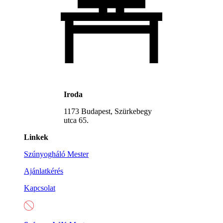
Iroda
1173 Budapest, Szürkebegy
utca 65.
Linkek
Szúnyogháló Mester
Ajánlatkérés
Kapcsolat