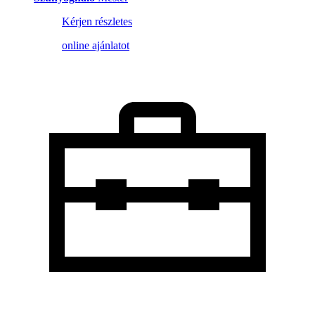
Kérjen részletes
online ajánlatot