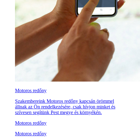
Motoros redőny
Szakembereink Motoros redőny kapcsán örömmel
állnak az Ön rendelkezésére, csak hívjon minket és
szívesen segítünk Pest megye és környékén.
Motoros redőny
Motoros redőny