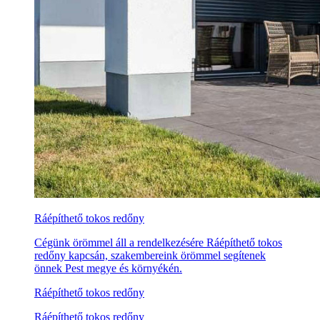
Ráépíthető tokos redőny
Cégünk örömmel áll a rendelkezésére Ráépíthető tokos
redőny kapcsán, szakembereink örömmel segítenek
önnek Pest megye és környékén.
Ráépíthető tokos redőny
Ráépíthető tokos redőny