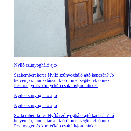
Nyíló szúnyogháló ajtó
Szakembert keres Nyíló szúnyogháló ajtó kapcsán? Jó
helyen jár, munkatársaink örömmel segítenek önnek
Pest megye és környékén csak hívjon minket.
Nyíló szúnyogháló ajtó
Nyíló szúnyogháló ajtó
Szakembert keres Nyíló szúnyogháló ajtó kapcsán? Jó
helyen jár, munkatársaink örömmel segítenek önnek
Pest megye és környékén csak hívjon minket.