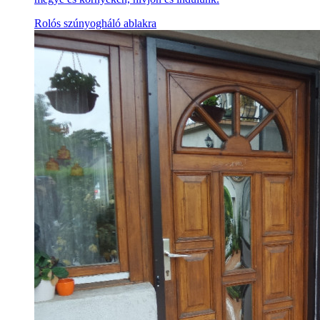
Rolós szúnyogháló ablakra