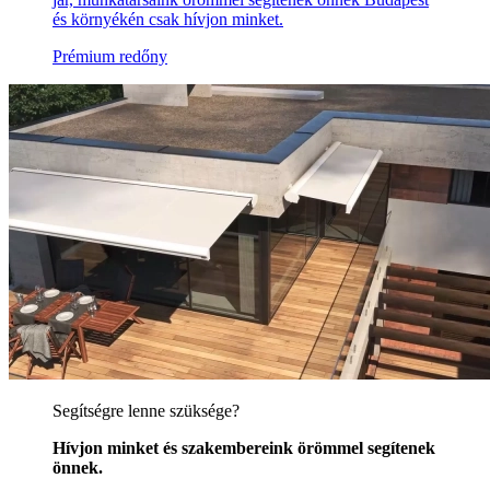
és környékén csak hívjon minket.
Prémium redőny
Segítségre lenne szüksége?
Hívjon minket és szakembereink örömmel segítenek
önnek.