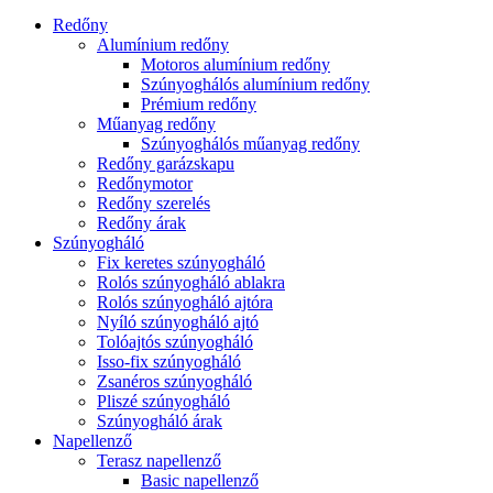
Redőny
Alumínium redőny
Motoros alumínium redőny
Szúnyoghálós alumínium redőny
Prémium redőny
Műanyag redőny
Szúnyoghálós műanyag redőny
Redőny garázskapu
Redőnymotor
Redőny szerelés
Redőny árak
Szúnyogháló
Fix keretes szúnyogháló
Rolós szúnyogháló ablakra
Rolós szúnyogháló ajtóra
Nyíló szúnyogháló ajtó
Tolóajtós szúnyogháló
Isso-fix szúnyogháló
Zsanéros szúnyogháló
Pliszé szúnyogháló
Szúnyogháló árak
Napellenző
Terasz napellenző
Basic napellenző