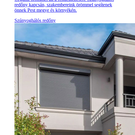
redőny kapcsán, szakembereink örömmel segítenek
önnek Pest megye és környékén.
Szúnyoghálós redőny