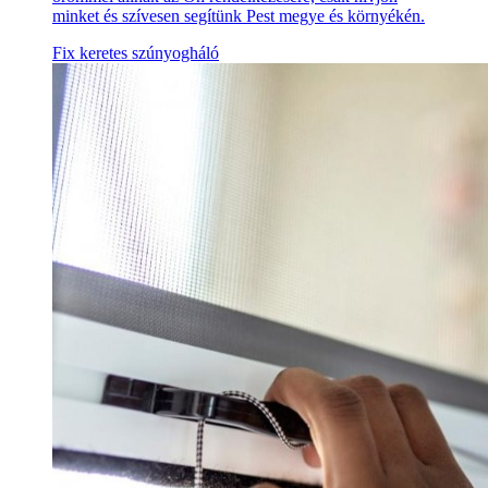
minket és szívesen segítünk Pest megye és környékén.
Fix keretes szúnyogháló