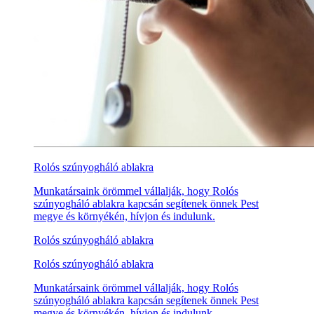
Rolós szúnyogháló ablakra
Munkatársaink örömmel vállalják, hogy Rolós
szúnyogháló ablakra kapcsán segítenek önnek Pest
megye és környékén, hívjon és indulunk.
Rolós szúnyogháló ablakra
Rolós szúnyogháló ablakra
Munkatársaink örömmel vállalják, hogy Rolós
szúnyogháló ablakra kapcsán segítenek önnek Pest
megye és környékén, hívjon és indulunk.