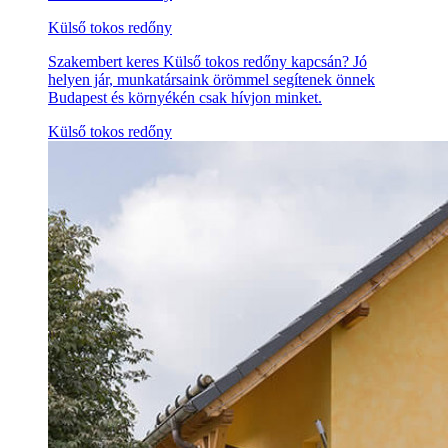
Külső tokos redőny
Szakembert keres Külső tokos redőny kapcsán? Jó
helyen jár, munkatársaink örömmel segítenek önnek
Budapest és környékén csak hívjon minket.
Külső tokos redőny