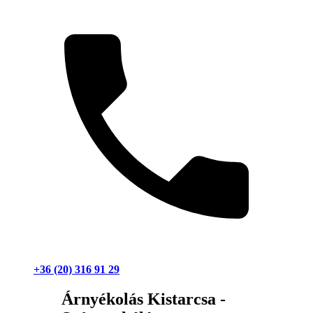
+36 (20) 316 91 29
Árnyékolás Kistarcsa -