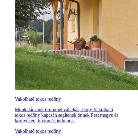
Vakolható tokos redőny
Munkatársaink örömmel vállalják, hogy Vakolható
tokos redőny kapcsán segítenek önnek Pest megye és
környékén, hívjon és indulunk.
Vakolható tokos redőny