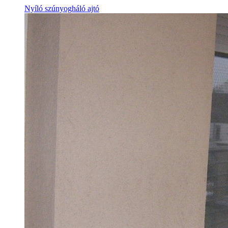
Nyíló szúnyogháló ajtó