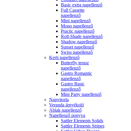
Basic extra napellenző
Full Cassette
napellenző
Mini napellenző
Mono napellenző
Practic napellenző
Roll-Shade napellenző
Shadow napellenző
Sunset napellenző
Swiss napellenző
Kerti napellenző
Butterfly terasz
napellenző
Gastro Romantic
napellenző
Gastro Basic
napellenző
Mini Party napellenző
Napvitorla
Veranda árnyékoló
Ablak napellenző
Napellenző ponyva
Sattler Elements Solids
Sattler Elements Stripes