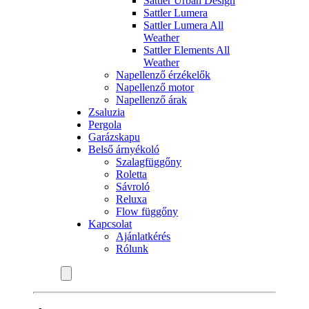
Sattler Urban Design
Sattler Lumera
Sattler Lumera All
Weather
Sattler Elements All
Weather
Napellenző érzékelők
Napellenző motor
Napellenző árak
Zsaluzia
Pergola
Garázskapu
Belső árnyékoló
Szalagfüggőny
Roletta
Sávroló
Reluxa
Flow függőny
Kapcsolat
Ajánlatkérés
Rólunk