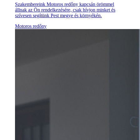
Szakembereink Motoros redőny kapcsán örömmel
állnak az Ön rendelkezésére, csak hívjon minket és
szívesen segítünk Pest megye és környékén.
Motoros redőny