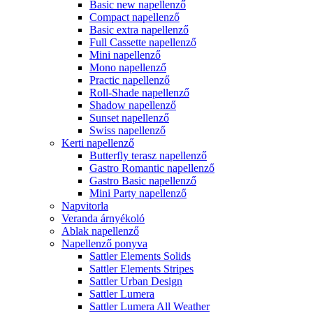
Basic new napellenző
Compact napellenző
Basic extra napellenző
Full Cassette napellenző
Mini napellenző
Mono napellenző
Practic napellenző
Roll-Shade napellenző
Shadow napellenző
Sunset napellenző
Swiss napellenző
Kerti napellenző
Butterfly terasz napellenző
Gastro Romantic napellenző
Gastro Basic napellenző
Mini Party napellenző
Napvitorla
Veranda árnyékoló
Ablak napellenző
Napellenző ponyva
Sattler Elements Solids
Sattler Elements Stripes
Sattler Urban Design
Sattler Lumera
Sattler Lumera All Weather