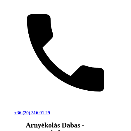
+36 (20) 316 91 29
Árnyékolás Dabas -