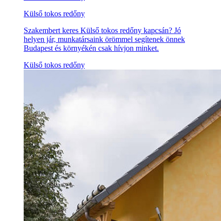
Külső tokos redőny
Szakembert keres Külső tokos redőny kapcsán? Jó
helyen jár, munkatársaink örömmel segítenek önnek
Budapest és környékén csak hívjon minket.
Külső tokos redőny