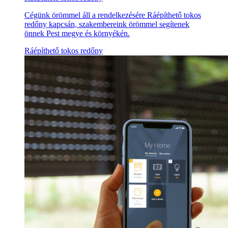
Cégünk örömmel áll a rendelkezésére Ráépíthető tokos
redőny kapcsán, szakembereink örömmel segítenek
önnek Pest megye és környékén.
Ráépíthető tokos redőny