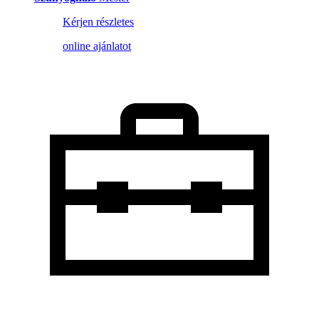
Kérjen részletes
online ajánlatot