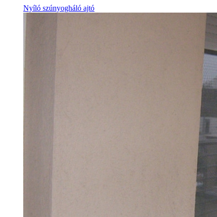
Nyíló szúnyogháló ajtó