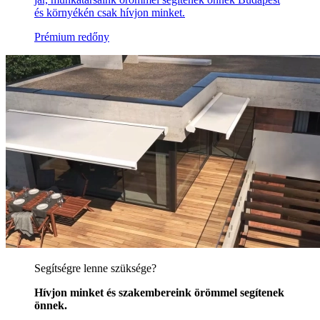
és környékén csak hívjon minket.
Prémium redőny
Segítségre lenne szüksége?
Hívjon minket és szakembereink örömmel segítenek
önnek.