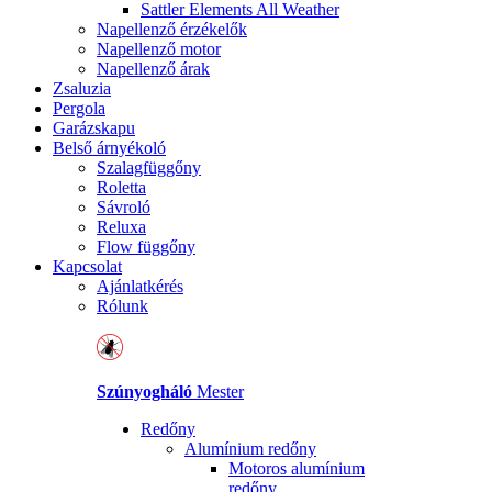
Sattler Elements All Weather
Napellenző érzékelők
Napellenző motor
Napellenző árak
Zsaluzia
Pergola
Garázskapu
Belső árnyékoló
Szalagfüggőny
Roletta
Sávroló
Reluxa
Flow függőny
Kapcsolat
Ajánlatkérés
Rólunk
Szúnyogháló
Mester
Redőny
Alumínium redőny
Motoros alumínium
redőny