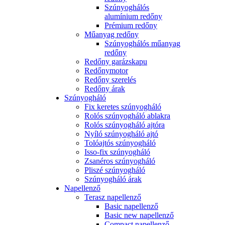
Szúnyoghálós
alumínium redőny
Prémium redőny
Műanyag redőny
Szúnyoghálós műanyag
redőny
Redőny garázskapu
Redőnymotor
Redőny szerelés
Redőny árak
Szúnyogháló
Fix keretes szúnyogháló
Rolós szúnyogháló ablakra
Rolós szúnyogháló ajtóra
Nyíló szúnyogháló ajtó
Tolóajtós szúnyogháló
Isso-fix szúnyogháló
Zsanéros szúnyogháló
Pliszé szúnyogháló
Szúnyogháló árak
Napellenző
Terasz napellenző
Basic napellenző
Basic new napellenző
Compact napellenző