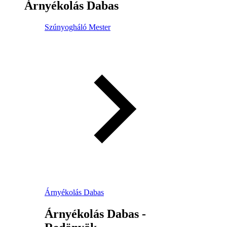
Árnyékolás Dabas
Szúnyogháló Mester
Árnyékolás Dabas
Árnyékolás Dabas -