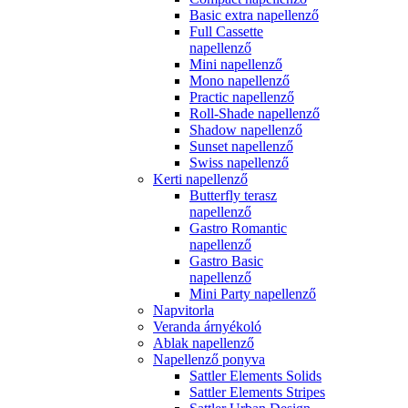
Basic extra napellenző
Full Cassette
napellenző
Mini napellenző
Mono napellenző
Practic napellenző
Roll-Shade napellenző
Shadow napellenző
Sunset napellenző
Swiss napellenző
Kerti napellenző
Butterfly terasz
napellenző
Gastro Romantic
napellenző
Gastro Basic
napellenző
Mini Party napellenző
Napvitorla
Veranda árnyékoló
Ablak napellenző
Napellenző ponyva
Sattler Elements Solids
Sattler Elements Stripes