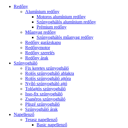
Redőny
Alumínium redőny
Motoros alumínium redőny
Szúnyoghálós alumínium redőny
Prémium redőny
Műanyag redőny
Szúnyoghálós műanyag redőny
Redőny garázskapu
Redőnymotor
Redőny szerelés
Redőny árak
Szúnyogháló
Fix keretes szúnyogháló
Rolós szúnyogháló ablakra
Rolós szúnyogháló ajtóra
Nyíló szúnyogháló ajtó
Tolóajtós szúnyogháló
Isso-fix szúnyogháló
Zsanéros szúnyogháló
Pliszé szúnyogháló
Szúnyogháló árak
Napellenző
Terasz napellenző
Basic napellenző