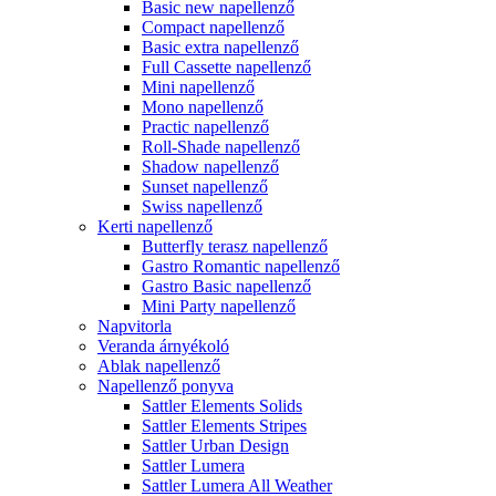
Basic new napellenző
Compact napellenző
Basic extra napellenző
Full Cassette napellenző
Mini napellenző
Mono napellenző
Practic napellenző
Roll-Shade napellenző
Shadow napellenző
Sunset napellenző
Swiss napellenző
Kerti napellenző
Butterfly terasz napellenző
Gastro Romantic napellenző
Gastro Basic napellenző
Mini Party napellenző
Napvitorla
Veranda árnyékoló
Ablak napellenző
Napellenző ponyva
Sattler Elements Solids
Sattler Elements Stripes
Sattler Urban Design
Sattler Lumera
Sattler Lumera All Weather