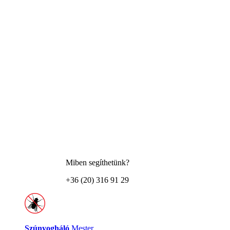
Miben segíthetünk?
+36 (20) 316 91 29
Szúnyogháló
Mester