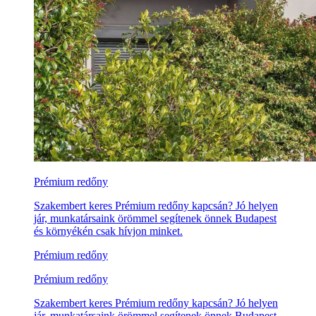
Prémium redőny
Szakembert keres Prémium redőny kapcsán? Jó helyen
jár, munkatársaink örömmel segítenek önnek Budapest
és környékén csak hívjon minket.
Prémium redőny
Prémium redőny
Szakembert keres Prémium redőny kapcsán? Jó helyen
jár, munkatársaink örömmel segítenek önnek Budapest