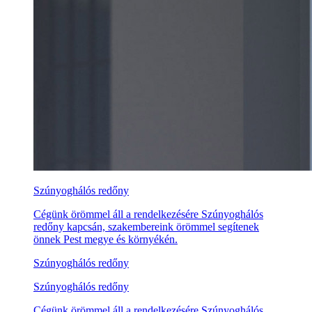
Szúnyoghálós redőny
Cégünk örömmel áll a rendelkezésére Szúnyoghálós
redőny kapcsán, szakembereink örömmel segítenek
önnek Pest megye és környékén.
Szúnyoghálós redőny
Szúnyoghálós redőny
Cégünk örömmel áll a rendelkezésére Szúnyoghálós