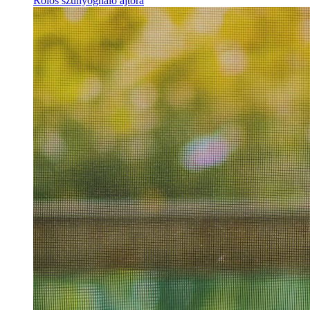
Rolós szúnyogháló ajtóra