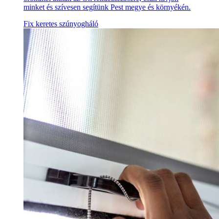
minket és szívesen segítünk Pest megye és környékén.
Fix keretes szúnyogháló