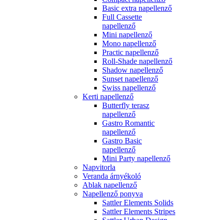
Basic extra napellenző
Full Cassette
napellenző
Mini napellenző
Mono napellenző
Practic napellenző
Roll-Shade napellenző
Shadow napellenző
Sunset napellenző
Swiss napellenző
Kerti napellenző
Butterfly terasz
napellenző
Gastro Romantic
napellenző
Gastro Basic
napellenző
Mini Party napellenző
Napvitorla
Veranda árnyékoló
Ablak napellenző
Napellenző ponyva
Sattler Elements Solids
Sattler Elements Stripes