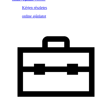
Kérjen részletes
online ajánlatot