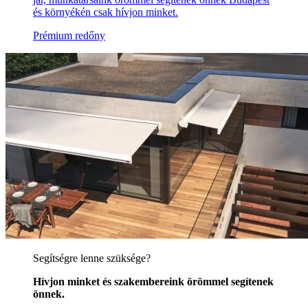
és környékén csak hívjon minket.
Prémium redőny
Segítségre lenne szüksége?
Hívjon minket és szakembereink örömmel segítenek
önnek.