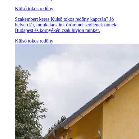
Külső tokos redőny
Szakembert keres Külső tokos redőny kapcsán? Jó
helyen jár, munkatársaink örömmel segítenek önnek
Budapest és környékén csak hívjon minket.
Külső tokos redőny