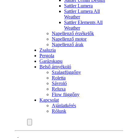
Sattler Urban Design
Sattler Lumera
Sattler Lumera All
Weather
Sattler Elements All
Weather
Napellenző érzékelők
Napellenző motor
Napellenző árak
Zsaluzia
Pergola
Garázskapu
Belső árnyékoló
Szalagfüggőny
Roletta
Sávroló
Reluxa
Flow függőny
Kapcsolat
Ajánlatkérés
Rólunk