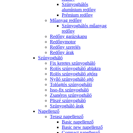
Szúnyoghálós
alumínium redőny
Prémium redőny
Műanyag redőny
Szúnyoghálós műanyag
redőny
Redőny garázskapu
Redőnymotor
Redőny szerelés
Redőny árak
Szúnyogháló
Fix keretes szúnyogháló
Rolós szúnyogháló ablakra
Rolós szúnyogháló ajtóra
Nyíló szúnyogháló ajtó
Tolóajtós szúnyogháló
Isso-fix szúnyogháló
Zsanéros szúnyogháló
Pliszé szúnyogháló
Szúnyogháló árak
Napellenző
Terasz napellenző
Basic napellenző
Basic new napellenző
Compact napellenző