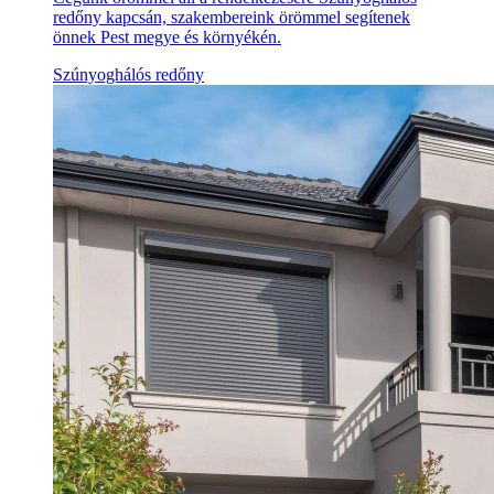
redőny kapcsán, szakembereink örömmel segítenek
önnek Pest megye és környékén.
Szúnyoghálós redőny