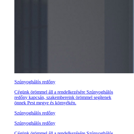
Szúnyoghálós redőny
Cégünk örömmel áll a rendelkezésére Szúnyoghálós
redőny kapcsán, szakembereink örömmel segítenek
önnek Pest megye és környékén.
Szúnyoghálós redőny
Szúnyoghálós redőny
Cégünk örömmel áll a rendelkezésére Szúnyoghálós