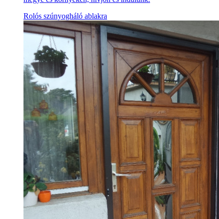
Rolós szúnyogháló ablakra