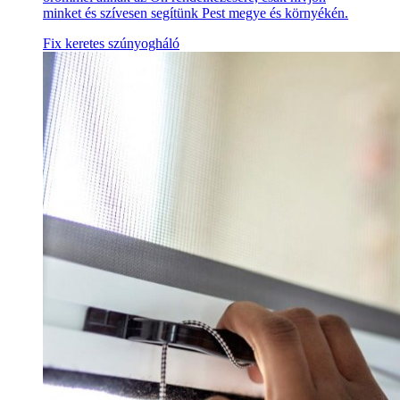
minket és szívesen segítünk Pest megye és környékén.
Fix keretes szúnyogháló