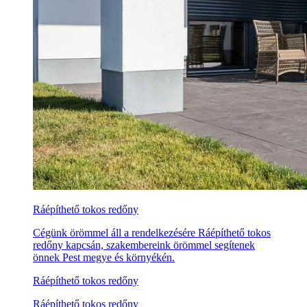
Ráépíthető tokos redőny
Cégünk örömmel áll a rendelkezésére Ráépíthető tokos
redőny kapcsán, szakembereink örömmel segítenek
önnek Pest megye és környékén.
Ráépíthető tokos redőny
Ráépíthető tokos redőny