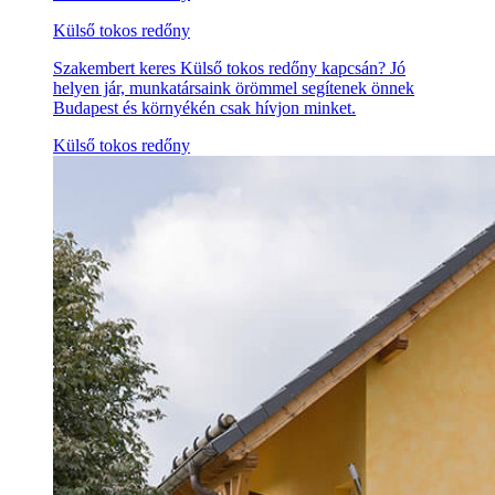
Külső tokos redőny
Szakembert keres Külső tokos redőny kapcsán? Jó
helyen jár, munkatársaink örömmel segítenek önnek
Budapest és környékén csak hívjon minket.
Külső tokos redőny