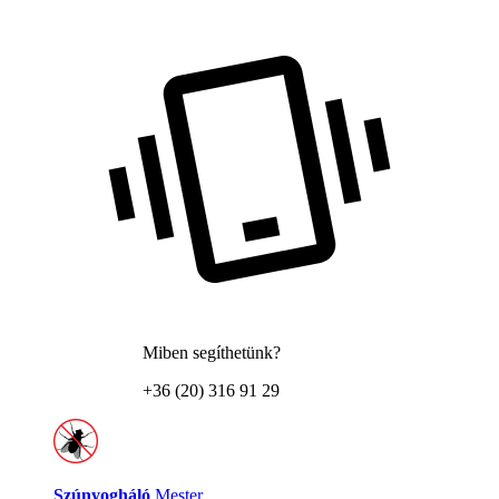
Miben segíthetünk?
+36 (20) 316 91 29
Szúnyogháló
Mester