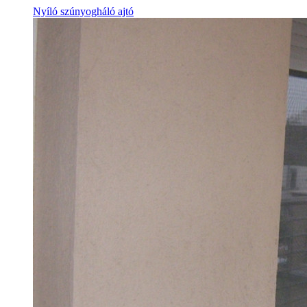
Nyíló szúnyogháló ajtó