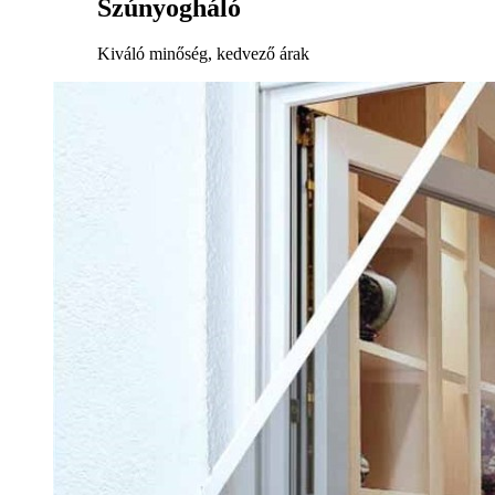
Szúnyogháló
Kiváló minőség, kedvező árak