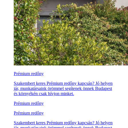
Prémium redőny
Szakembert keres Prémium redőny kapcsán? Jó helyen
jár, munkatársaink örömmel segítenek önnek Budapest
és környékén csak hívjon minket.
Prémium redőny
Prémium redőny
Szakembert keres Prémium redőny kapcsán? Jó helyen
jár, munkatársaink örömmel segítenek önnek Budapest