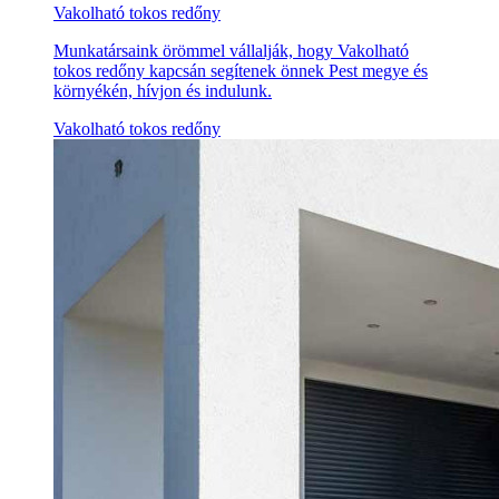
Vakolható tokos redőny
Munkatársaink örömmel vállalják, hogy Vakolható
tokos redőny kapcsán segítenek önnek Pest megye és
környékén, hívjon és indulunk.
Vakolható tokos redőny