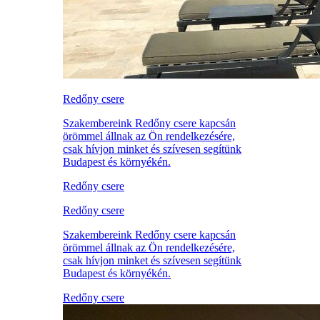
Redőny csere
Szakembereink Redőny csere kapcsán
örömmel állnak az Ön rendelkezésére,
csak hívjon minket és szívesen segítünk
Budapest és környékén.
Redőny csere
Redőny csere
Szakembereink Redőny csere kapcsán
örömmel állnak az Ön rendelkezésére,
csak hívjon minket és szívesen segítünk
Budapest és környékén.
Redőny csere