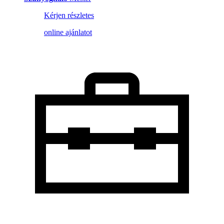
Kérjen részletes
online ajánlatot