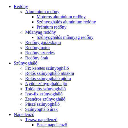
Redőny
Alumínium redőny
Motoros alumínium redőny
Szúnyoghálós alumínium redőny
Prémium redőny
Műanyag redőny
Szúnyoghálós műanyag redőny
Redőny garázskapu
Redőnymotor
Redőny szerelés
Redőny árak
Szúnyogháló
Fix keretes szúnyogháló
Rolós szúnyogháló ablakra
Rolós szúnyogháló ajtóra
Nyíló szúnyogháló ajtó
Tolóajtós szúnyogháló
Isso-fix szúnyogháló
Zsanéros szúnyogháló
Pliszé szúnyogháló
Szúnyogháló árak
Napellenző
Terasz napellenző
Basic napellenző