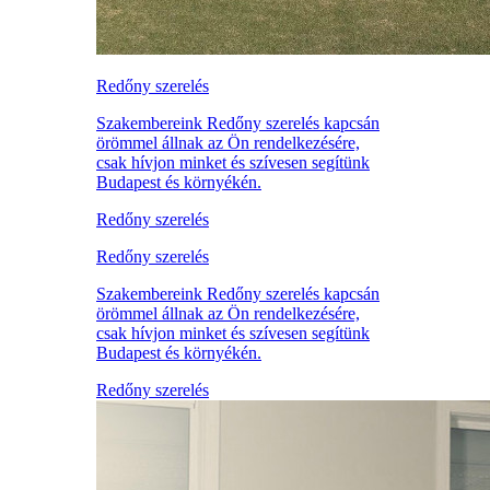
Redőny szerelés
Szakembereink Redőny szerelés kapcsán
örömmel állnak az Ön rendelkezésére,
csak hívjon minket és szívesen segítünk
Budapest és környékén.
Redőny szerelés
Redőny szerelés
Szakembereink Redőny szerelés kapcsán
örömmel állnak az Ön rendelkezésére,
csak hívjon minket és szívesen segítünk
Budapest és környékén.
Redőny szerelés