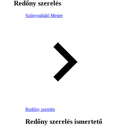
Redőny szerelés
Szúnyogháló Mester
Redőny szerelés
Redőny szerelés ismertető