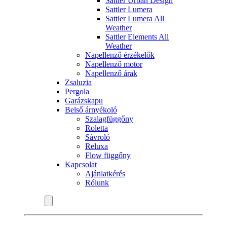
Sattler Urban Design
Sattler Lumera
Sattler Lumera All
Weather
Sattler Elements All
Weather
Napellenző érzékelők
Napellenző motor
Napellenző árak
Zsaluzia
Pergola
Garázskapu
Belső árnyékoló
Szalagfüggőny
Roletta
Sávroló
Reluxa
Flow függőny
Kapcsolat
Ajánlatkérés
Rólunk