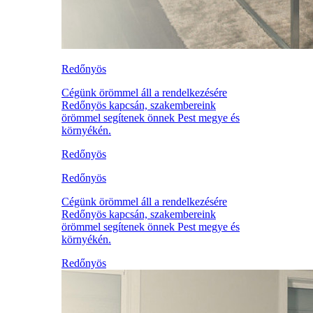
Redőnyös
Cégünk örömmel áll a rendelkezésére
Redőnyös kapcsán, szakembereink
örömmel segítenek önnek Pest megye és
környékén.
Redőnyös
Redőnyös
Cégünk örömmel áll a rendelkezésére
Redőnyös kapcsán, szakembereink
örömmel segítenek önnek Pest megye és
környékén.
Redőnyös