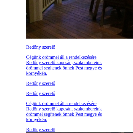
Redőny szerelő
Cégünk örömmel áll a rendelkezésére
Redőny szerelő kapcsán, szakembereink
örömmel segítenek önnek Pest megye és
környékén.
Redőny szerelő
Redőny szerelő
Cégünk örömmel áll a rendelkezésére
Redőny szerelő kapcsán, szakembereink
örömmel segítenek önnek Pest megye és
környékén.
Redőny szerelő