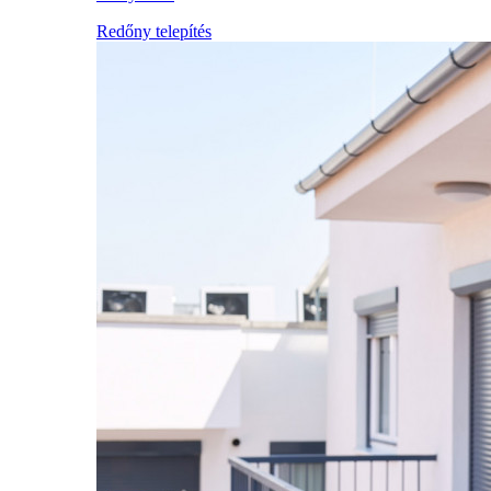
Redőny telepítés