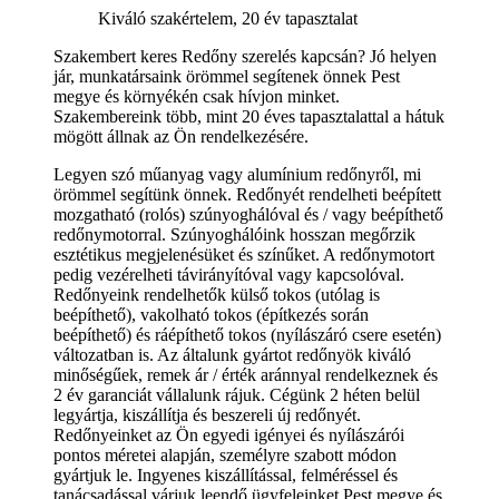
Kiváló szakértelem, 20 év tapasztalat
Szakembert keres Redőny szerelés kapcsán? Jó helyen
jár, munkatársaink örömmel segítenek önnek Pest
megye és környékén csak hívjon minket.
Szakembereink több, mint 20 éves tapasztalattal a hátuk
mögött állnak az Ön rendelkezésére.
Legyen szó műanyag vagy alumínium redőnyről, mi
örömmel segítünk önnek. Redőnyét rendelheti beépített
mozgatható (rolós) szúnyoghálóval és / vagy beépíthető
redőnymotorral. Szúnyoghálóink hosszan megőrzik
esztétikus megjelenésüket és színűket. A redőnymotort
pedig vezérelheti távirányítóval vagy kapcsolóval.
Redőnyeink rendelhetők külső tokos (utólag is
beépíthető), vakolható tokos (építkezés során
beépíthető) és ráépíthető tokos (nyílászáró csere esetén)
változatban is. Az általunk gyártot redőnyök kiváló
minőségűek, remek ár / érték aránnyal rendelkeznek és
2 év garanciát vállalunk rájuk. Cégünk 2 héten belül
legyártja, kiszállítja és beszereli új redőnyét.
Redőnyeinket az Ön egyedi igényei és nyílászárói
pontos méretei alapján, személyre szabott módon
gyártjuk le. Ingyenes kiszállítással, felméréssel és
tanácsadással várjuk leendő ügyfeleinket Pest megye és