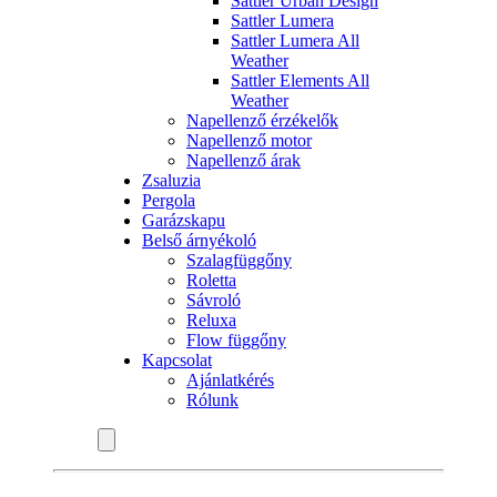
Sattler Urban Design
Sattler Lumera
Sattler Lumera All
Weather
Sattler Elements All
Weather
Napellenző érzékelők
Napellenző motor
Napellenző árak
Zsaluzia
Pergola
Garázskapu
Belső árnyékoló
Szalagfüggőny
Roletta
Sávroló
Reluxa
Flow függőny
Kapcsolat
Ajánlatkérés
Rólunk