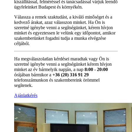
kiszállítással, felméréssel és tanácsadással várjuk leendő
ügyfeleinket Budapest és környékén.
Válassza a remek szaktudást, a kiváló minőséget és a
kedvező árakat, azaz válasszon minket. Ha Ön is
szeretné igénybe venni a segítségünket, kérem hívjon
minket és egyeztessen le velünk egy időpontot, amikor
szakemberünket fogadni tudja a munka elvégzése
céljából.
Ha megválaszolatlan kérdései maradtak vagy Ön is
szeretné igénybe venni a segítségünket kérem hívjon
minket az év bármelyik napján, a nap
8:00 - 20:00
órájában bármikor a
+36 (20) 316 91 29
telefonszámunkon és szakembereink örömmel
segítenek.
Ajánlatkérés