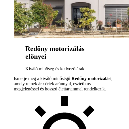
Redőny motorizálás
előnyei
Kiváló minőség és kedvező árak
Ismerje meg a kiváló minőségű
Redőny motorizálás
t,
amely remek ár / érték aránnyal, esztétikus
megjelenéssel és hosszú élettartammal rendelkezik.