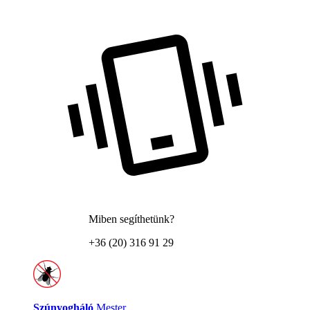
Miben segíthetünk?
+36 (20) 316 91 29
Szúnyogháló
Mester