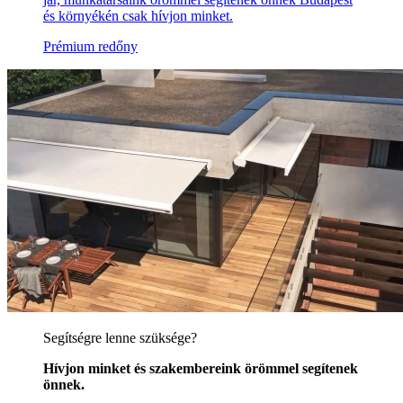
és környékén csak hívjon minket.
Prémium redőny
Segítségre lenne szüksége?
Hívjon minket és szakembereink örömmel segítenek
önnek.