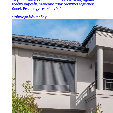
redőny kapcsán, szakembereink örömmel segítenek
önnek Pest megye és környékén.
Szúnyoghálós redőny