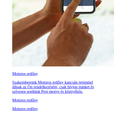
Motoros redőny
Szakembereink Motoros redőny kapcsán örömmel
állnak az Ön rendelkezésére, csak hívjon minket és
szívesen segítünk Pest megye és környékén.
Motoros redőny
Motoros redőny