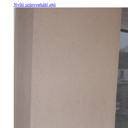
Nyíló szúnyogháló ajtó