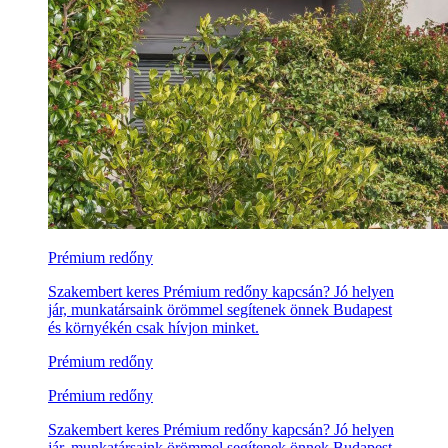
Prémium redőny
Szakembert keres Prémium redőny kapcsán? Jó helyen
jár, munkatársaink örömmel segítenek önnek Budapest
és környékén csak hívjon minket.
Prémium redőny
Prémium redőny
Szakembert keres Prémium redőny kapcsán? Jó helyen
jár, munkatársaink örömmel segítenek önnek Budapest