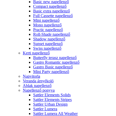
Basic new napellenző
Compact napellenző
Basic extra napellenző
Full Cassette napellenző
Mini napellenző
Mono napellenző
Practic napellenző
Roll-Shade napellenző
Shadow napellenző
Sunset napellenző
Swiss napellenző
Kerti napellenző
Butterfly terasz napellenző
Gastro Romantic napellenző
Gastro Basic napellenző
Mini Party napellenző
Napvitorla
Veranda árnyékoló
Ablak napellenző
Napellenző ponyva
Sattler Elements Solids
Sattler Elements Stripes
Sattler Urban Design
Sattler Lumera
Sattler Lumera All Weather