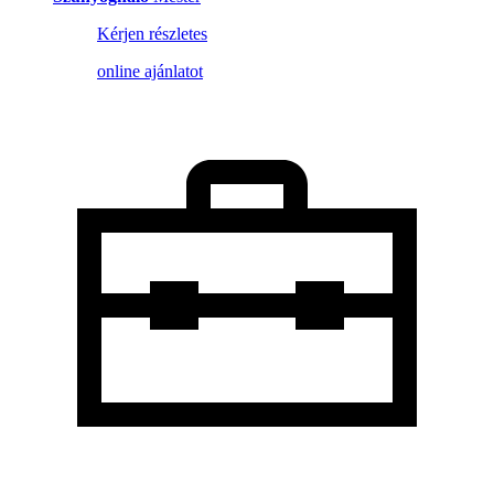
Kérjen részletes
online ajánlatot