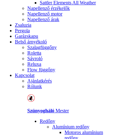
Sattler Elements All Weather
Napellenző érzékelők
Napellenző motor
Napellenző árak
Zsaluzia
Pergola
Garázskapu
Belső árnyékoló
Szalagfüggőny
Roletta
Sávroló
Reluxa
Flow függőny
Kapcsolat
Ajánlatkérés
Rólunk
Szúnyogháló
Mester
Redőny
Alumínium redőny
Motoros alumínium
redőny