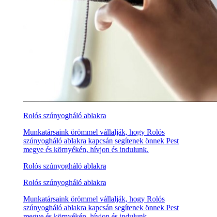
Rolós szúnyogháló ablakra
Munkatársaink örömmel vállalják, hogy Rolós
szúnyogháló ablakra kapcsán segítenek önnek Pest
megye és környékén, hívjon és indulunk.
Rolós szúnyogháló ablakra
Rolós szúnyogháló ablakra
Munkatársaink örömmel vállalják, hogy Rolós
szúnyogháló ablakra kapcsán segítenek önnek Pest
megye és környékén, hívjon és indulunk.