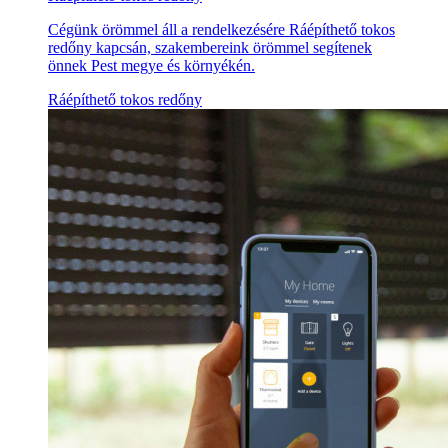
Cégünk örömmel áll a rendelkezésére Ráépíthető tokos
redőny kapcsán, szakembereink örömmel segítenek
önnek Pest megye és környékén.
Ráépíthető tokos redőny