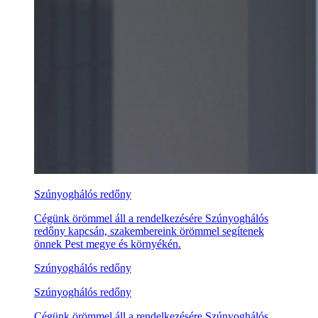
Szúnyoghálós redőny
Cégünk örömmel áll a rendelkezésére Szúnyoghálós
redőny kapcsán, szakembereink örömmel segítenek
önnek Pest megye és környékén.
Szúnyoghálós redőny
Szúnyoghálós redőny
Cégünk örömmel áll a rendelkezésére Szúnyoghálós