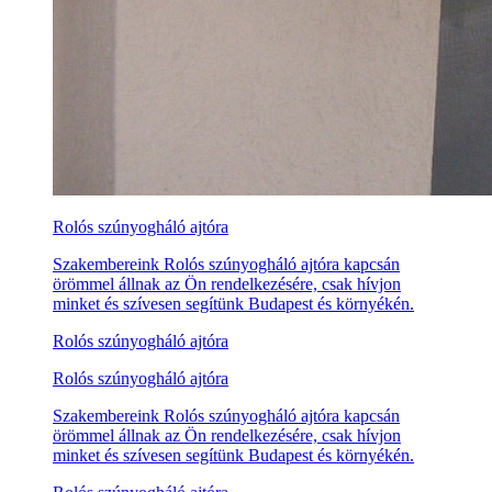
Rolós szúnyogháló ajtóra
Szakembereink Rolós szúnyogháló ajtóra kapcsán
örömmel állnak az Ön rendelkezésére, csak hívjon
minket és szívesen segítünk Budapest és környékén.
Rolós szúnyogháló ajtóra
Rolós szúnyogháló ajtóra
Szakembereink Rolós szúnyogháló ajtóra kapcsán
örömmel állnak az Ön rendelkezésére, csak hívjon
minket és szívesen segítünk Budapest és környékén.