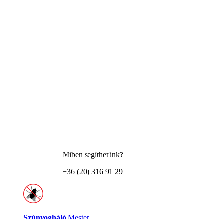
Miben segíthetünk?
+36 (20) 316 91 29
Szúnyogháló
Mester