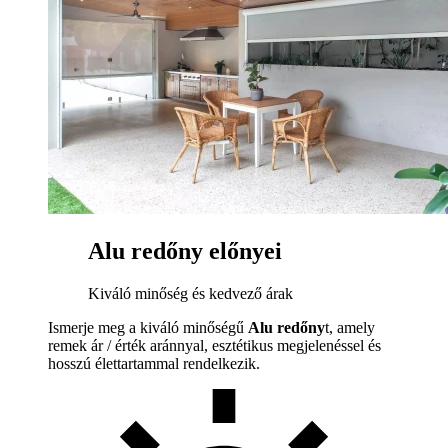
Alu redőny előnyei
Kiváló minőség és kedvező árak
Ismerje meg a kiváló minőségű
Alu redőny
t, amely
remek ár / érték aránnyal, esztétikus megjelenéssel és
hosszú élettartammal rendelkezik.