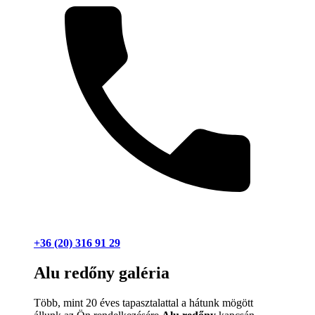
+36 (20) 316 91 29
Alu redőny galéria
Több, mint 20 éves tapasztalattal a hátunk mögött