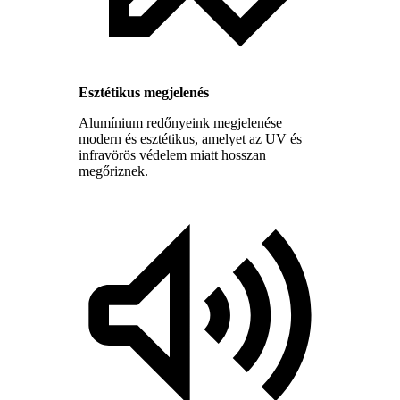
Esztétikus megjelenés
Alumínium redőnyeink megjelenése
modern és esztétikus, amelyet az UV és
infravörös védelem miatt hosszan
megőriznek.