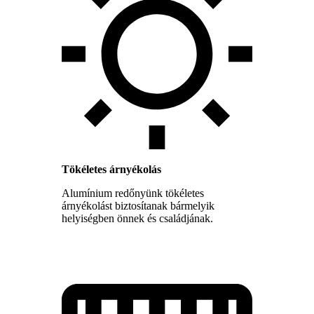
Tökéletes árnyékolás
Alumínium redőnyünk tökéletes
árnyékolást biztosítanak bármelyik
helyiségben önnek és családjának.