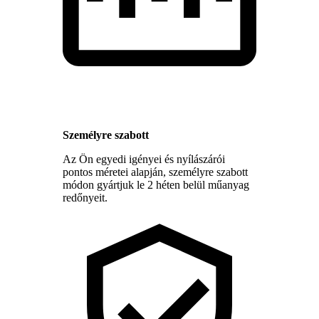
Személyre szabott
Az Ön egyedi igényei és nyílászárói
pontos méretei alapján, személyre szabott
módon gyártjuk le 2 héten belül műanyag
redőnyeit.