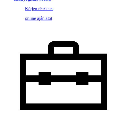
Kérjen részletes
online ajánlatot