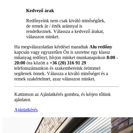
Kedvező árak
Redőnyeink nem csak kiváló minőségűek,
de remek ár / érték aránnyal is
rendelkeznek. Válassza a kedvező árakat,
válasszon minket.
Ha megválaszolatlan kérdései maradtak
Alu redőny
kapcsán vagy egyszerűen Ön is szeretne egy klassz
műanyag redőnyt, hívjon minket munkanapokon
8:00 -
20:00
óra között a
+36 (20) 316 91 29
telefonszámunkon és szakembereink örömmel
segítenek önnek. Válassza a kiváló minőséget és a
remek szakértelmet, azaz válasszon minket.
Kattintson az Ajánlatkérés gombra, és kérjen tőlünk
ajánlatot.
Ajánlatkérés