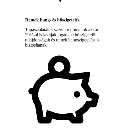
Remek hang- és hőszigetelés
Tapasztalataink szerint redőnyeink akkár
20%-al is javítják ingatlana hőszigetelő
tulajdonságait és remek hangszigetelést is
biztosítanak.