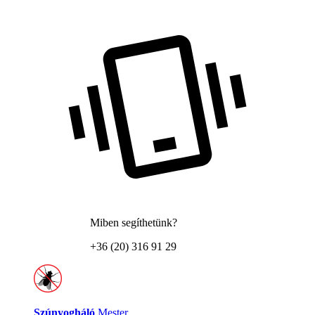
Miben segíthetünk?
+36 (20) 316 91 29
Szúnyogháló
Mester