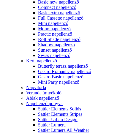
Basic new napellenző
Compact napellenző
Basic extra napellenző
Full Cassette napellenző
Mini napellenző
Mono napellenző
Practic napellenző
Roll-Shade napellenző
Shadow napellenző
Sunset napellenző
Swiss napellenző
Kerti napellenző
Butterfly terasz napellenző
Gastro Romantic napellenző
Gastro Basic napellenző
Mini Party napellenző
Napvitorla
Veranda árnyékoló
Ablak napellenző
Napellenző ponyva
Sattler Elements Solids
Sattler Elements Stripes
Sattler Urban Design
Sattler Lumera
Sattler Lumera All Weather