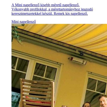
A Mini napellenző kisebb méretű napellenző.
Vékonyabb profilokkal, a mérettartományhoz igazodó
keresztmetszetekkel készül. Remek kis napellenző.
Mini napellenző