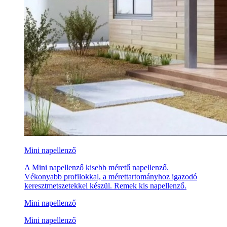
Mini napellenző
A Mini napellenző kisebb méretű napellenző.
Vékonyabb profilokkal, a mérettartományhoz igazodó
keresztmetszetekkel készül. Remek kis napellenző.
Mini napellenző
Mini napellenző