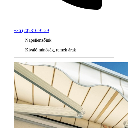
+36 (20) 316 91 29
Napellenzőink
Kiváló minőség, remek árak