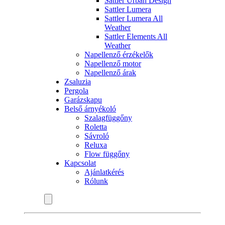
Sattler Urban Design
Sattler Lumera
Sattler Lumera All
Weather
Sattler Elements All
Weather
Napellenző érzékelők
Napellenző motor
Napellenző árak
Zsaluzia
Pergola
Garázskapu
Belső árnyékoló
Szalagfüggőny
Roletta
Sávroló
Reluxa
Flow függőny
Kapcsolat
Ajánlatkérés
Rólunk