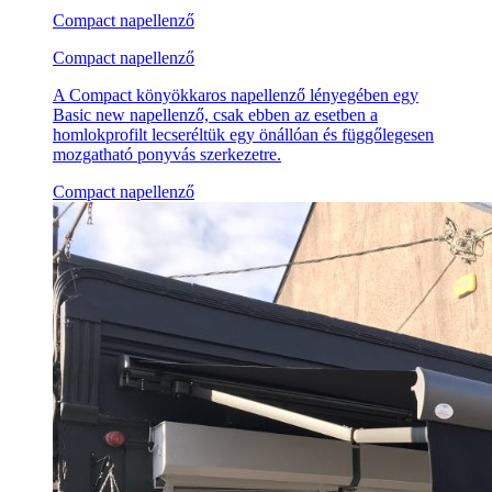
Compact napellenző
Compact napellenző
A Compact könyökkaros napellenző lényegében egy
Basic new napellenző, csak ebben az esetben a
homlokprofilt lecseréltük egy önállóan és függőlegesen
mozgatható ponyvás szerkezetre.
Compact napellenző