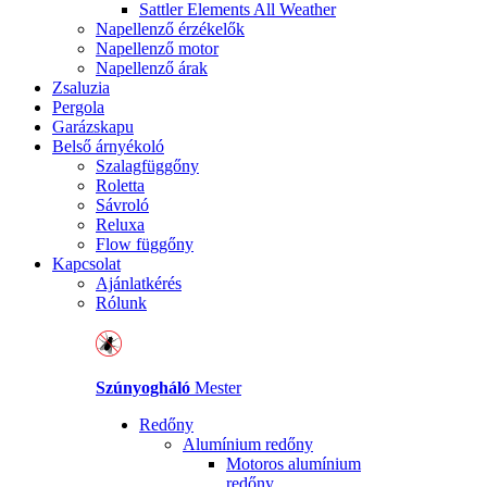
Sattler Elements All Weather
Napellenző érzékelők
Napellenző motor
Napellenző árak
Zsaluzia
Pergola
Garázskapu
Belső árnyékoló
Szalagfüggőny
Roletta
Sávroló
Reluxa
Flow függőny
Kapcsolat
Ajánlatkérés
Rólunk
Szúnyogháló
Mester
Redőny
Alumínium redőny
Motoros alumínium
redőny