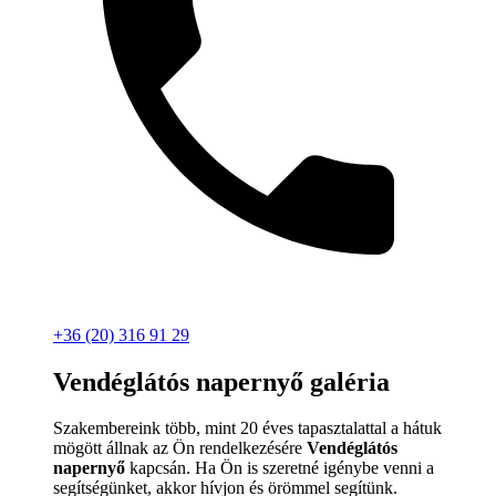
+36 (20) 316 91 29
Vendéglátós napernyő galéria
Szakembereink több, mint 20 éves tapasztalattal a hátuk
mögött állnak az Ön rendelkezésére
Vendéglátós
napernyő
kapcsán. Ha Ön is szeretné igénybe venni a
segítségünket, akkor hívjon és örömmel segítünk.