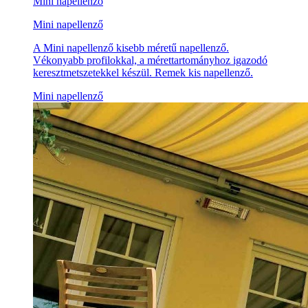
Mini napellenző
Mini napellenző
A Mini napellenző kisebb méretű napellenző.
Vékonyabb profilokkal, a mérettartományhoz igazodó
keresztmetszetekkel készül. Remek kis napellenző.
Mini napellenző