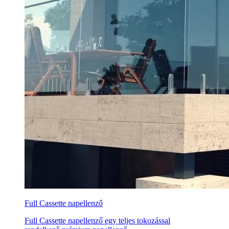
Full Cassette napellenző
Full Cassette napellenző egy teljes tokozással