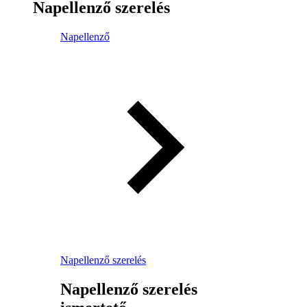
Napellenző szerelés
Napellenző
Napellenző szerelés
Napellenző szerelés