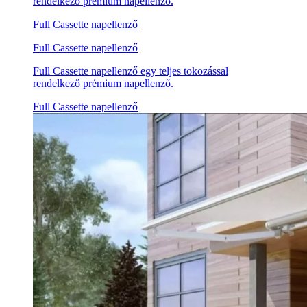
rendelkező prémium napellenző.
Full Cassette napellenző
Full Cassette napellenző
Full Cassette napellenző egy teljes tokozással
rendelkező prémium napellenző.
Full Cassette napellenző