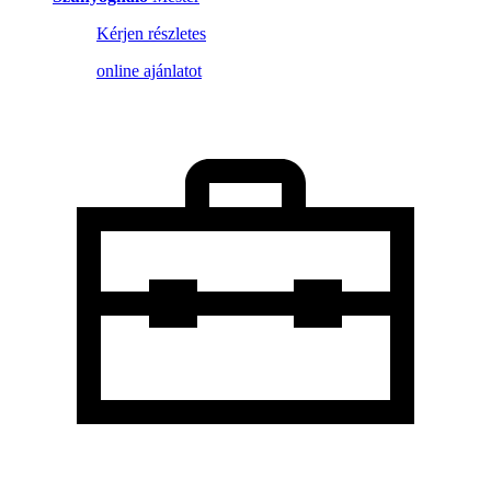
Kérjen részletes
online ajánlatot