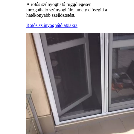
A rolós szúnyogháló függőlegesen
mozgatható szúnyogháló, amely elősegíti a
hatékonyabb szellőztetést.
Rolós szúnyogháló ablakra