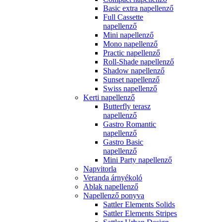
Basic extra napellenző
Full Cassette
napellenző
Mini napellenző
Mono napellenző
Practic napellenző
Roll-Shade napellenző
Shadow napellenző
Sunset napellenző
Swiss napellenző
Kerti napellenző
Butterfly terasz
napellenző
Gastro Romantic
napellenző
Gastro Basic
napellenző
Mini Party napellenző
Napvitorla
Veranda árnyékoló
Ablak napellenző
Napellenző ponyva
Sattler Elements Solids
Sattler Elements Stripes