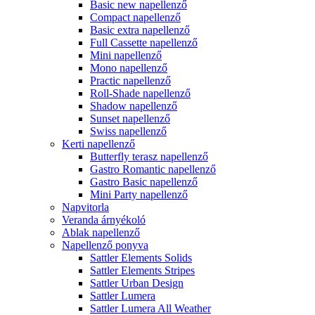
Basic new napellenző
Compact napellenző
Basic extra napellenző
Full Cassette napellenző
Mini napellenző
Mono napellenző
Practic napellenző
Roll-Shade napellenző
Shadow napellenző
Sunset napellenző
Swiss napellenző
Kerti napellenző
Butterfly terasz napellenző
Gastro Romantic napellenző
Gastro Basic napellenző
Mini Party napellenző
Napvitorla
Veranda árnyékoló
Ablak napellenző
Napellenző ponyva
Sattler Elements Solids
Sattler Elements Stripes
Sattler Urban Design
Sattler Lumera
Sattler Lumera All Weather