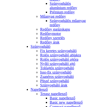
Szúnyoghálós
alumínium redőny
Prémium redőny
Műanyag redőny
Szúnyoghálós műanyag
redőny
Redőny garázskapu
Redőnymotor
Redőny szerelés
Redőny árak
Szúnyogháló
Fix keretes szúnyogháló
Rolós szúnyogháló ablakra
Rolós szúnyogháló ajtóra
Nyíló szúnyogháló ajtó
Tolóajtós szúnyogháló
Isso-fix szúnyogháló
Zsanéros szúnyogháló
Pliszé szúnyogháló
Szúnyogháló árak
Napellenző
Terasz napellenző
Basic napellenző
Basic new napellenző
Compact napellenző