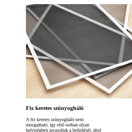
Fix keretes szúnyogháló
A fix keretes szúnyogháló nem
mozgatható, így első sorban olyan
helyiségben javasoljuk a beépítését, ahol