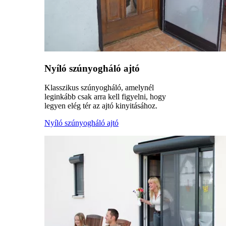
Nyíló szúnyogháló ajtó
Klasszikus szúnyogháló, amelynél
leginkább csak arra kell figyelni, hogy
legyen elég tér az ajtó kinyitásához.
Nyíló szúnyogháló ajtó