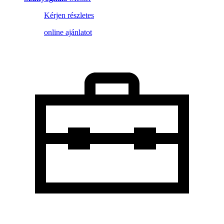
Kérjen részletes
online ajánlatot