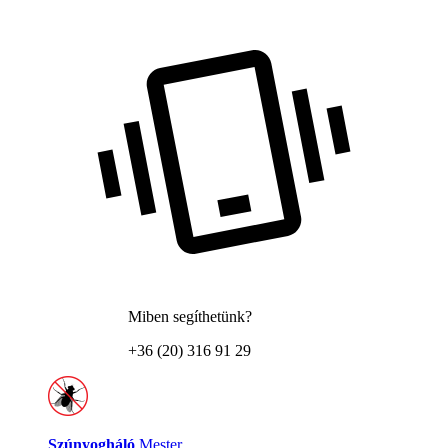
Miben segíthetünk?
+36 (20) 316 91 29
Szúnyogháló
Mester