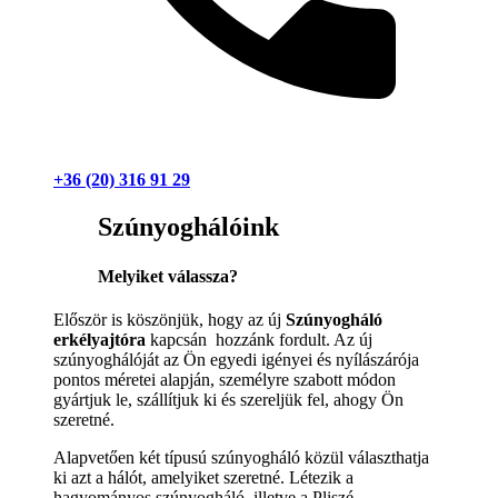
+36 (20) 316 91 29
Szúnyoghálóink
Melyiket válassza?
Először is köszönjük, hogy az új
Szúnyogháló
erkélyajtóra
kapcsán hozzánk fordult. Az új
szúnyoghálóját az Ön egyedi igényei és nyílászárója
pontos méretei alapján, személyre szabott módon
gyártjuk le, szállítjuk ki és szereljük fel, ahogy Ön
szeretné.
Alapvetően két típusú szúnyogháló közül választhatja
ki azt a hálót, amelyiket szeretné. Létezik a
hagyományos szúnyogháló, illetve a Pliszé