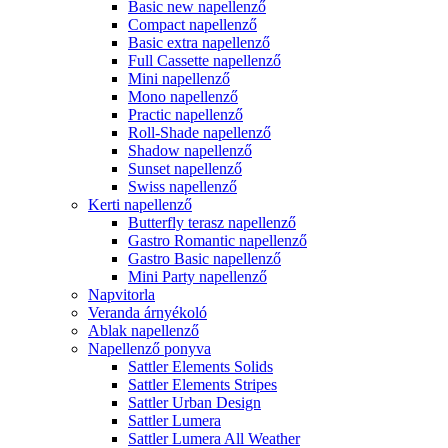
Basic new napellenző
Compact napellenző
Basic extra napellenző
Full Cassette napellenző
Mini napellenző
Mono napellenző
Practic napellenző
Roll-Shade napellenző
Shadow napellenző
Sunset napellenző
Swiss napellenző
Kerti napellenző
Butterfly terasz napellenző
Gastro Romantic napellenző
Gastro Basic napellenző
Mini Party napellenző
Napvitorla
Veranda árnyékoló
Ablak napellenző
Napellenző ponyva
Sattler Elements Solids
Sattler Elements Stripes
Sattler Urban Design
Sattler Lumera
Sattler Lumera All Weather