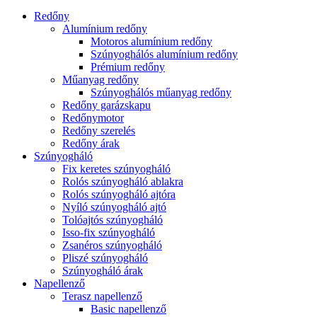
Redőny
Alumínium redőny
Motoros alumínium redőny
Szúnyoghálós alumínium redőny
Prémium redőny
Műanyag redőny
Szúnyoghálós műanyag redőny
Redőny garázskapu
Redőnymotor
Redőny szerelés
Redőny árak
Szúnyogháló
Fix keretes szúnyogháló
Rolós szúnyogháló ablakra
Rolós szúnyogháló ajtóra
Nyíló szúnyogháló ajtó
Tolóajtós szúnyogháló
Isso-fix szúnyogháló
Zsanéros szúnyogháló
Pliszé szúnyogháló
Szúnyogháló árak
Napellenző
Terasz napellenző
Basic napellenző