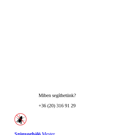
Miben segíthetünk?
+36 (20) 316 91 29
Szúnyogháló
Mester