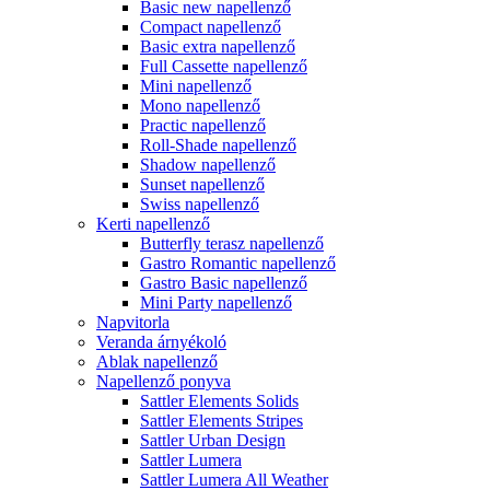
Basic new napellenző
Compact napellenző
Basic extra napellenző
Full Cassette napellenző
Mini napellenző
Mono napellenző
Practic napellenző
Roll-Shade napellenző
Shadow napellenző
Sunset napellenző
Swiss napellenző
Kerti napellenző
Butterfly terasz napellenző
Gastro Romantic napellenző
Gastro Basic napellenző
Mini Party napellenző
Napvitorla
Veranda árnyékoló
Ablak napellenző
Napellenző ponyva
Sattler Elements Solids
Sattler Elements Stripes
Sattler Urban Design
Sattler Lumera
Sattler Lumera All Weather