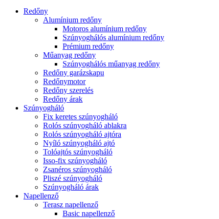
Redőny
Alumínium redőny
Motoros alumínium redőny
Szúnyoghálós alumínium redőny
Prémium redőny
Műanyag redőny
Szúnyoghálós műanyag redőny
Redőny garázskapu
Redőnymotor
Redőny szerelés
Redőny árak
Szúnyogháló
Fix keretes szúnyogháló
Rolós szúnyogháló ablakra
Rolós szúnyogháló ajtóra
Nyíló szúnyogháló ajtó
Tolóajtós szúnyogháló
Isso-fix szúnyogháló
Zsanéros szúnyogháló
Pliszé szúnyogháló
Szúnyogháló árak
Napellenző
Terasz napellenző
Basic napellenző