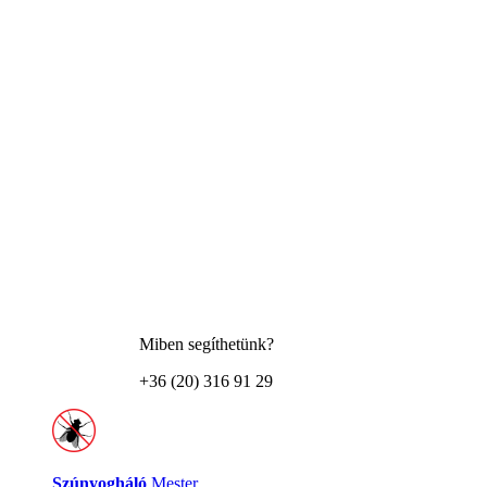
Miben segíthetünk?
+36 (20) 316 91 29
Szúnyogháló
Mester